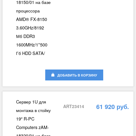
18150/01 на базе
процессора
AMD® FX-8150
3.60GHz/8192
Мб DDR3
1600MHz/1*500
Гб HDD SATA/
ДОБАВИТЬ В КОРЗИНУ
Cервер 1U для
61 920 руб.
ART23414
монтажа в стойку
19″ R-PC
Computers zAM-
18320/01 на базе