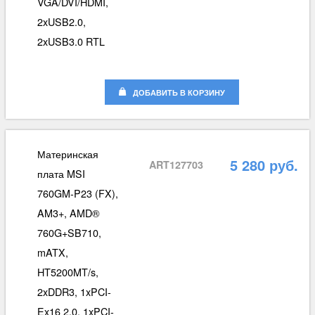
VGA/DVI/HDMI,
2xUSB2.0,
2xUSB3.0 RTL
ДОБАВИТЬ В КОРЗИНУ
Материнская
5 280 руб.
ART127703
плата MSI
760GM-P23 (FX),
AM3+, AMD®
760G+SB710,
mATX,
HT5200MT/s,
2xDDR3, 1xPCI-
Ex16 2.0, 1xPCI-