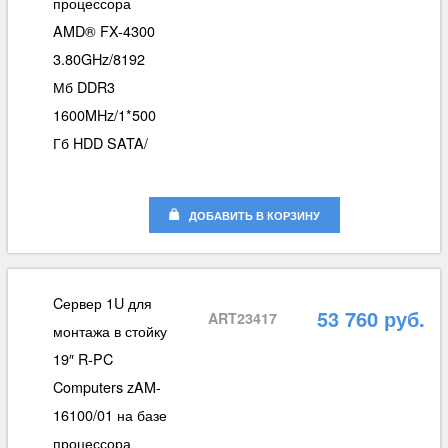
процессора
AMD® FX-4300
3.80GHz/8192
Мб DDR3
1600MHz/1*500
Гб HDD SATA/
ДОБАВИТЬ В КОРЗИНУ
Cервер 1U для
53 760 руб.
ART23417
монтажа в стойку
19″ R-PC
Computers zAM-
16100/01 на базе
процессора