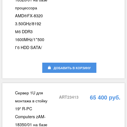
процессора
AMD®FX-8320
3.50GHz/8192
Мб DDR3
1600MHz/1*500
Гб HDD SATA/
ДОБАВИТЬ В КОРЗИНУ
Cервер 1U для
65 400 руб.
ART23413
монтажа в стойку
19″ R-PC
Computers zAM-
18350/01 на базе