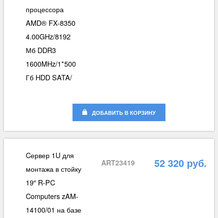
процессора
AMD® FX-8350
4.00GHz/8192
Мб DDR3
1600MHz/1*500
Гб HDD SATA/
ДОБАВИТЬ В КОРЗИНУ
Cервер 1U для
52 320 руб.
ART23419
монтажа в стойку
19″ R-PC
Computers zAM-
14100/01 на базе