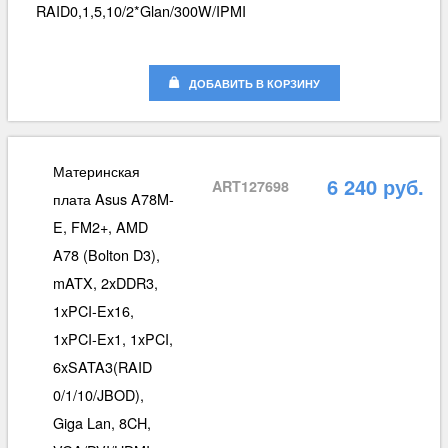
RAID0,1,5,10/2*Glan/300W/IPMI
ДОБАВИТЬ В КОРЗИНУ
Материнская
6 240 руб.
ART127698
плата Asus A78M-
E, FM2+, AMD
A78 (Bolton D3),
mATX, 2xDDR3,
1xPCI-Ex16,
1xPCI-Ex1, 1xPCI,
6xSATA3(RAID
0/1/10/JBOD),
Giga Lan, 8CH,