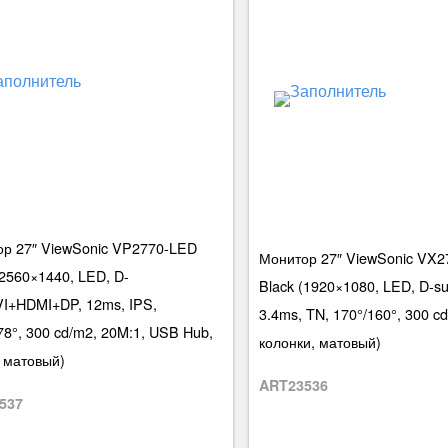
р 27″ ViewSonic VP2770-LED
Монитор 27″ ViewSonic VX
(2560×1440, LED, D-
Black (1920×1080, LED, D-s
I+HDMI+DP, 12ms, IPS,
3.4ms, TN, 170°/160°, 300 c
78°, 300 cd/m2, 20M:1, USB Hub,
колонки, матовый)
 матовый)
ART23536
537