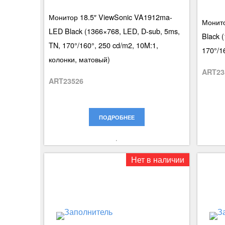
Монитор 18.5″ ViewSonic VA1912ma-
Монито
LED Black (1366×768, LED, D-sub, 5ms,
Black 
TN, 170°/160°, 250 cd/m2, 10M:1,
170°/1
колонки, матовый)
ART23
ART23526
ПОДРОБНЕЕ
Нет в наличии