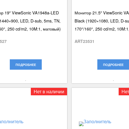
р 19″ ViewSonic VA1948a-LED
Монитор 21.5″ ViewSonic V
(1440×900, LED, D-sub, 5ms, TN,
Black (1920×1080, LED, D-su
60°, 250 cd/m2, 10M:1, матовый)
170°/160°, 250 cd/m2, 10M:1
527
ART23531
ПОДРОБНЕЕ
ПОДРОБНЕЕ
Нет в наличии
Нет