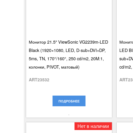
Монитор 21.5″ ViewSonic VG2239m-LED
Монито
Black (1920×1080, LED, D-sub+DVI+DP,
LED Bl
5ms, TN, 170°/160°, 250 cd/m2, 20M:1,
sub+DV
колонки, PIVOT, матовый)
cd/m2,
ART23532
ART23
ПОДРОБНЕЕ
Нет в наличии