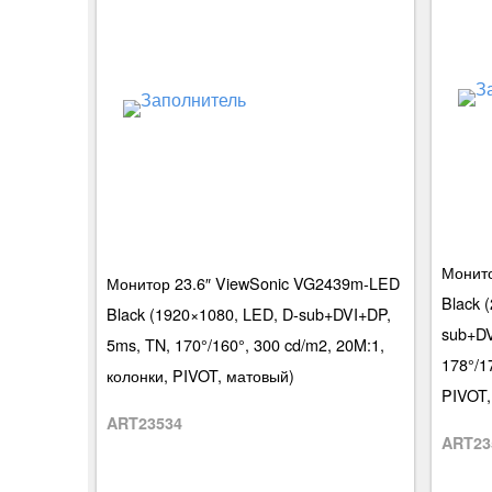
Монито
Монитор 23.6″ ViewSonic VG2439m-LED
Black 
Black (1920×1080, LED, D-sub+DVI+DP,
sub+DV
5ms, TN, 170°/160°, 300 cd/m2, 20M:1,
178°/1
колонки, PIVOT, матовый)
PIVOT,
ART23534
ART23