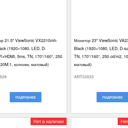
р 21.5″ ViewSonic VX2210mh-
Монитор 23″ ViewSonic VA2
ack (1920×1080, LED, D-
Black (1920×1080, LED, D-s
I+HDMI, 5ms, TN, 170°/160°, 250
TN, 170°/160°, 250 cd/m2, 1
 20M:1, колонки, матовый)
матовый)
529
ART23533
ПОДРОБНЕЕ
ПОДРОБНЕЕ
Нет в наличии
Нет