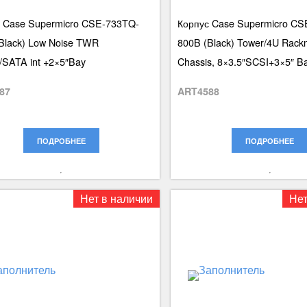
 Case Supermicro CSE-733TQ-
Корпус Case Supermicro CS
Black) Low Noise TWR
800B (Black) Tower/4U Rack
SATA int +2×5″Bay
Chassis, 8×3.5″SCSI+3×5″ B
87
ART4588
ПОДРОБНЕЕ
ПОДРОБНЕЕ
Нет в наличии
Нет