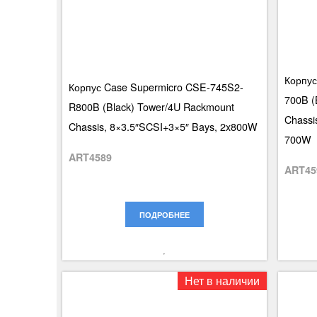
Корпус
Корпус Case Supermicro CSE-745S2-
700B (
R800B (Black) Tower/4U Rackmount
Chassi
Chassis, 8×3.5″SCSI+3×5″ Bays, 2x800W
700W
ART4589
ART45
ПОДРОБНЕЕ
Нет в наличии