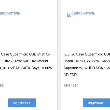
 Case Supermicro CSE-748TQ-
Корпус Case Supermicro CS
 (Black) Tower/4U Rackmount
R500RCB 2U, 2x500W RackM
s, 8×3.5″SAS/SATA Bays, 1200W
Supermicro, 6xHDD SCA,1×5
CD,FDD
93
ART4594
ПОДРОБНЕЕ
ПОДРОБНЕЕ