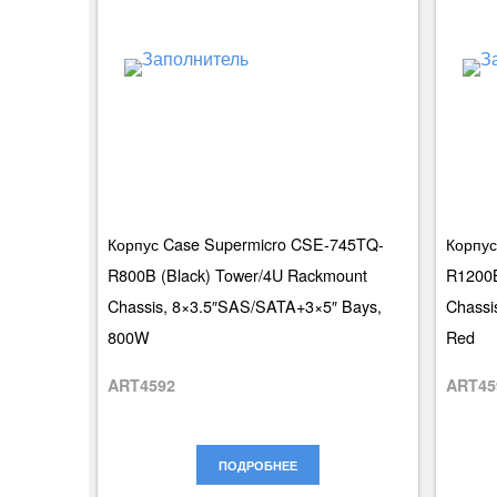
Корпус Case Supermicro CSE-745TQ-
Корпус
R800B (Black) Tower/4U Rackmount
R1200B
Chassis, 8×3.5″SAS/SATA+3×5″ Bays,
Chassi
800W
Red
ART4592
ART45
ПОДРОБНЕЕ