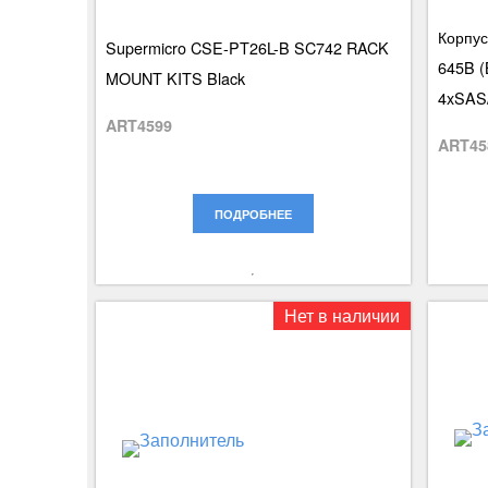
Корпус
Supermicro CSE-PT26L-B SC742 RACK
645B (
MOUNT KITS Black
4xSAS/
ART4599
ART45
ПОДРОБНЕЕ
Нет в наличии