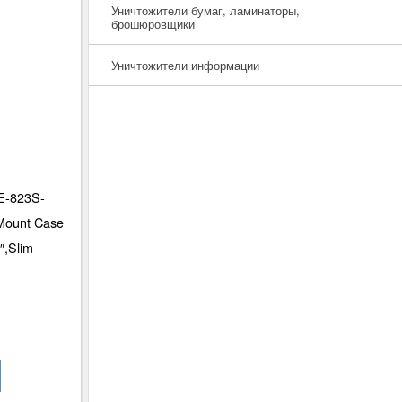
Уничтожители бумаг, ламинаторы,
брошюровщики
Уничтожители информации
E-823S-
ount Case
″,Slim