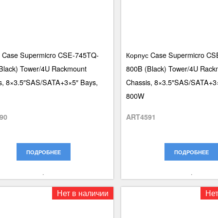
 Case Supermicro CSE-745TQ-
Корпус Case Supermicro CS
Black) Tower/4U Rackmount
800B (Black) Tower/4U Rack
s, 8×3.5″SAS/SATA+3×5″ Bays,
Chassis, 8×3.5″SAS/SATA+3×
800W
90
ART4591
ПОДРОБНЕЕ
ПОДРОБНЕЕ
Нет в наличии
Нет