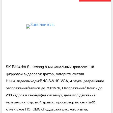
SK-R324H/8 Sunkwang 8-ми канальный триплексный
цифровой видеорегистратор, Алгоритм сжатия
H.264,видеовыходы:BNC,S-VHS,VGA, 4 звука ,разрешение
отображения/записи до 720х576, Отображение/Запись до
200 кадров в секунду(на систему), детектор движения,
телеметрия, 8тр. вх/4 тр.вых., просмотор по сети(web,
клиентское ПО, CMS).Поддержка русского языка,