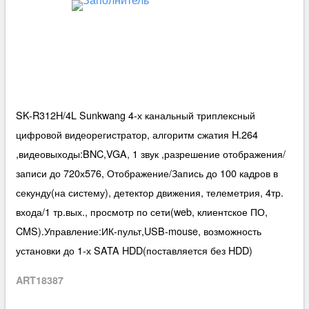
SK-R312H/4L Sunkwang 4-х канальный триплексный
цифровой видеорегистратор, алгоритм сжатия H.264
,видеовыходы:BNC,VGA, 1 звук ,разрешение отображения/
записи до 720х576, Отображение/Запись до 100 кадров в
секунду(на систему), детектор движения, телеметрия, 4тр.
входа/1 тр.вых., просмотр по сети(web, клиентское ПО,
CMS).Управление:ИК-пульт,USB-mouse, возможность
установки до 1-х SATA HDD(поставляется без HDD)
ART18387