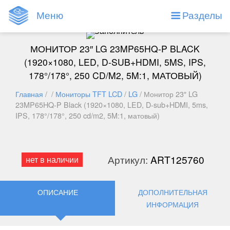
Меню
Разделы
МОНИТОР 23″ LG 23MP65HQ-P BLACK
(1920×1080, LED, D-SUB+HDMI, 5MS, IPS,
178°/178°, 250 CD/M2, 5M:1, МАТОВЫЙ)
Главная
/ /
Мониторы TFT LCD
/
LG
/ Монитор 23″ LG
23MP65HQ-P Black (1920×1080, LED, D-sub+HDMI, 5ms,
IPS, 178°/178°, 250 cd/m2, 5M:1, матовый)
Артикул:
ART125760
нет в наличии
ОПИСАНИЕ
ДОПОЛНИТЕЛЬНАЯ
ИНФОРМАЦИЯ