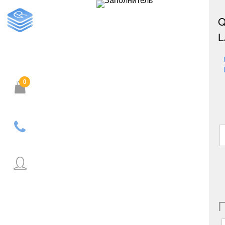
Q
L
0
Корзина пуста.