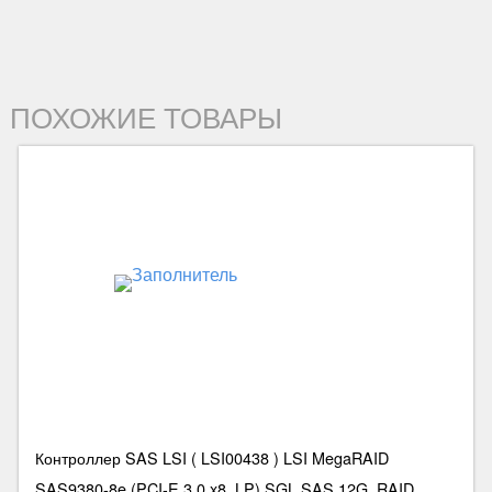
ПОХОЖИЕ ТОВАРЫ
Контроллер SAS LSI ( LSI00438 ) LSI MegaRAID
SAS9380-8e (PCI-E 3.0 x8, LP) SGL SAS 12G, RAID