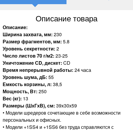
Описание товара
Описание:
Ширина захвата, мм:
230
Размер фрагментов, мм:
5.8
Уровень секретности:
2
Число листов 70 г/м2:
23-25
Уничтожение СD, дискет:
CD
Время непрерывной работы:
24 часа
Уровень шума, дБ:
55
Емкость корзины, л:
38,5
Мощность, Вт:
250
Вес (кг):
13
Размеры (ШхГхВ), см:
39x30x59
• Модели шредеров сочетающие в себе возможности
персональных и офисных.
• Модели +1SS4 и +1SS6 без труда справляются с