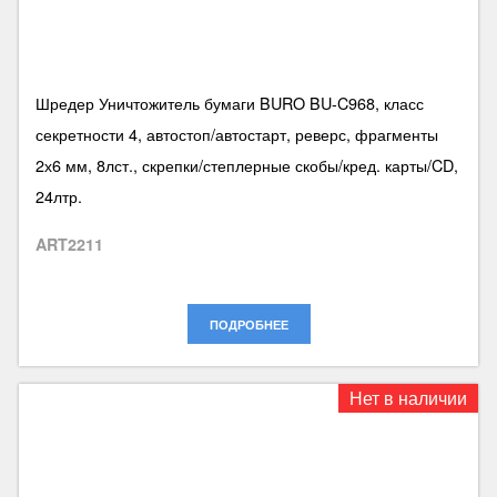
Шредер Уничтожитель бумаги BURO BU-C968, класс
секретности 4, автостоп/автостарт, реверс, фрагменты
2х6 мм, 8лст., скрепки/степлерные скобы/кред. карты/CD,
24лтр.
ART2211
ПОДРОБНЕЕ
Нет в наличии