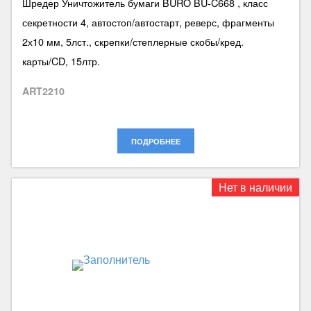
Шредер Уничтожитель бумаги BURO BU-C668 , класс
секретности 4, автостоп/автостарт, реверс, фрагменты
2х10 мм, 5лст., скрепки/степлерные скобы/кред.
карты/CD, 15лтр.
ART2210
ПОДРОБНЕЕ
Нет в наличии