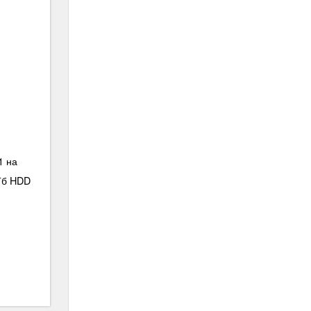
1 на
 Гб HDD