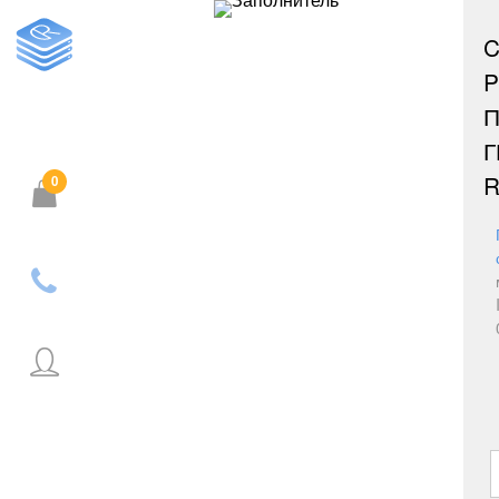
C
P
П
Г
R
0
Корзина пуста.