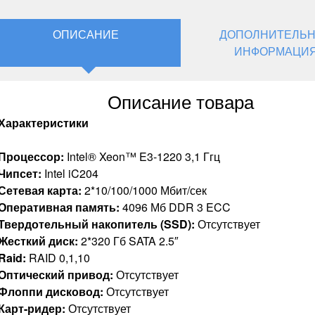
ОПИСАНИЕ
ДОПОЛНИТЕЛЬ
ИНФОРМАЦИ
Описание товара
Характеристики
Процессор:
Intel® Xeon™ E3-1220 3,1 Ггц
Чипсет:
Intel iC204
Сетевая карта:
2*10/100/1000 Мбит/сек
Оперативная память:
4096 Мб DDR 3 ECC
Твердотельный накопитель (SSD):
Отсутствует
Жесткий диск:
2*320 Гб SATA 2.5″
Raid:
RAID 0,1,10
Оптический привод:
Отсутствует
Флоппи дисковод:
Отсутствует
Карт-ридер:
Отсутствует