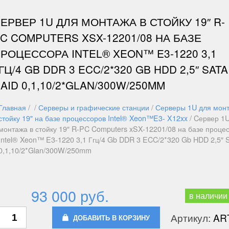
ЕРВЕР 1U ДЛЯ МОНТАЖА В СТОЙКУ 19″ R-
C COMPUTERS XSX-12201/08 НА БАЗЕ
РОЦЕССОРА INTEL® XEON™ E3-1220 3,1
ГЦ/4 GB DDR 3 ECC/2*320 GB HDD 2,5″ SATA
AID 0,1,10/2*GLAN/300W/250MM
Главная
/ /
Серверы и графические станции
/
Серверы 1U для монт
стойку 19" на базе процессоров Intel® Xeon™E3- X12xx
/ Cервер 1
монтажа в стойку 19″ R-PC Computers xSX-12201/08 на базе проце
Intel® Xeon™ E3-1220 3,1 Ггц/4 Gb DDR 3 ECC/2*320 Gb HDD 2,5″
0,1,10/2*Glan/300W/250mm
93 000 руб.
в наличии
Артикул:
AR
ДОБАВИТЬ В КОРЗИНУ