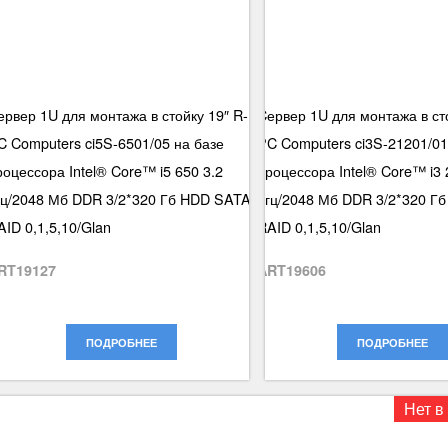
ервер 1U для монтажа в стойку 19″ R-
Cервер 1U для монтажа в сто
C Computers ci5S-6501/05 на базе
PC Computers ci3S-21201/01
роцессора Intel® Core™ i5 650 3.2
процессора Intel® Core™ i3 
гц/2048 Мб DDR 3/2*320 Гб HDD SATA
Ггц/2048 Мб DDR 3/2*320 Г
AID 0,1,5,10/Glan
RAID 0,1,5,10/Glan
RT19127
ART19606
ПОДРОБНЕЕ
ПОДРОБНЕЕ
Нет в