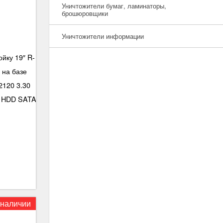
Уничтожители бумаг, ламинаторы,
брошюровщики
Уничтожители информации
йку 19″ R-
 на базе
2120 3.30
б HDD SATA
 наличии