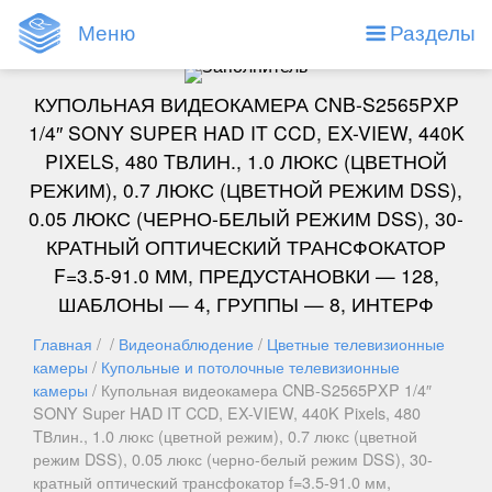
Меню
Разделы
КУПОЛЬНАЯ ВИДЕОКАМЕРА CNB-S2565PXP
1/4″ SONY SUPER HAD IT CCD, EX-VIEW, 440K
PIXELS, 480 TВЛИН., 1.0 ЛЮКС (ЦВЕТНОЙ
РЕЖИМ), 0.7 ЛЮКС (ЦВЕТНОЙ РЕЖИМ DSS),
0.05 ЛЮКС (ЧЕРНО-БЕЛЫЙ РЕЖИМ DSS), 30-
КРАТНЫЙ ОПТИЧЕСКИЙ ТРАНСФОКАТОР
F=3.5-91.0 ММ, ПРЕДУСТАНОВКИ — 128,
ШАБЛОНЫ — 4, ГРУППЫ — 8, ИНТЕРФ
Главная
/ /
Видеонаблюдение
/
Цветные телевизионные
камеры
/
Купольные и потолочные телевизионные
камеры
/ Купольная видеокамера CNB-S2565PXP 1/4″
SONY Super HAD IT CCD, EX-VIEW, 440K Pixels, 480
TВлин., 1.0 люкс (цветной режим), 0.7 люкс (цветной
режим DSS), 0.05 люкс (черно-белый режим DSS), 30-
кратный оптический трансфокатор f=3.5-91.0 мм,