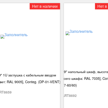
Нет в наличии
Нет в
19″ напольный шкаф, высота
9″ 1U заглушка с кабельным вводом
всего шкафа: RAL 7035], Co
цвет: RAL 9005], Conteg. (DP-01-VENT)
27-60/60)
RT8659
ART8692