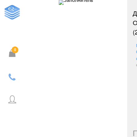
О
(
0
Корзина пуста.