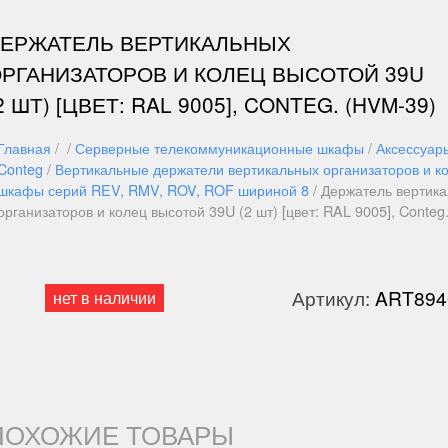
ДЕРЖАТЕЛЬ ВЕРТИКАЛЬНЫХ
РГАНИЗАТОРОВ И КОЛЕЦ ВЫСОТОЙ 39U
2 ШТ) [ЦВЕТ: RAL 9005], CONTEG. (HVM-39)
Главная
/ /
Серверные телекоммуникационные шкафы
/
Аксессуар
Conteg
/
Вертикальные держатели вертикальных организаторов и ко
шкафы серий REV, RMV, ROV, ROF шириной 8
/ Держатель вертик
организаторов и колец высотой 39U (2 шт) [цвет: RAL 9005], Conteg
Артикул:
ART894
нет в наличии
ПОХОЖИЕ ТОВАРЫ